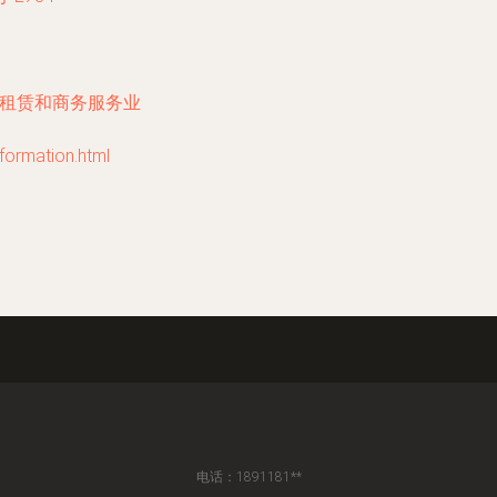
,租赁和商务服务业
mation.html
电话：1891181**