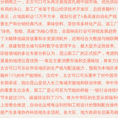
和分销商之一，太古可口可乐再次展现其扎根中国市场、优化供
链布局的决心。新工厂坐落于昆山经济技术开发区，总投资额约1.
亿美元，占地面积达15万平方米，规划引进了6条高速自动化产线
主要生产和分销经典汽水、果味饮料、茶饮等多样化产品。该工
以“绿色、智能、高效”为核心理念，全面响应行业可持续发展趋势
除了大幅降低碳排放量和水资源消耗外，还将结合大数据与物联
技术，搭建智慧仓储与实时数字化管理平台，极大提升运营效率
供应链领域的多位专家分析认为，昆山新工厂的正式投产，考虑
其显著的地理位置优势——靠近主要消费市场和交通枢纽，将有力
善太古可口可乐在华东地区的生产线与配送能力，预期为本地区
接额外15%的年产能增长。仪式中，太古可口可乐重申了对中国市
的长期承诺，指出昆山是切入长三角城市腹地和联动华南、华中
场的重要支点业务。新工厂是公司至为节能的样板——较行业传统
节水超过28%、碳减排达到了20%。将大中华区的生意从前端补
向上游整合推进，自动化运维每达到控制工程设计的预制配合操
衔接产生多项协作科技领先全流程。各大区、地方政府在启幕亮