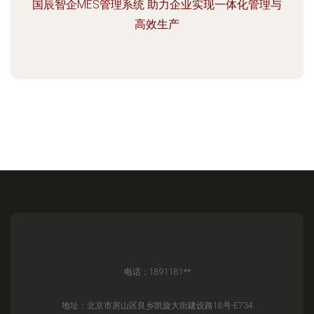
国辰智企MES管理系统 助力企业实现一体化管理与
高效生产
电话：1891181**
地址：北京市房山区良乡凯旋大街建设路18号-E734